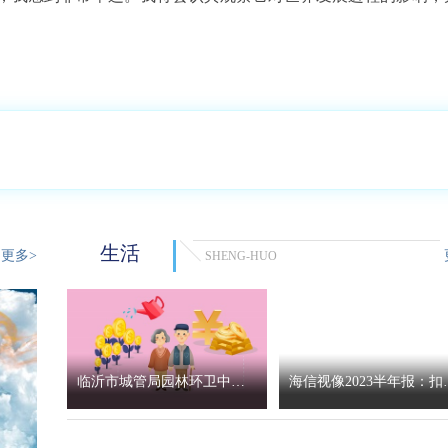
生活
更多>
SHENG-HUO
临沂市城管局园林环卫中心
海信视像2023半年报：扣
小埠东管理办：加强精细化
归母净利润增长110.06%