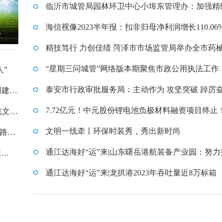
临沂市城管局园林环卫中心小埠东管理办：加强精
管理 景区安装便民绿化公示
管理 景区安装便民绿化公示牌
海信视像2023半年报：扣非归母净利润增长110.06
”
精技笃行 力创佳绩 菏泽市市场监管局举办全市药
牌
执法办案技能竞赛决赛
“星期三问城管”网络版本期聚焦市政公用执法工作
”
泰安市行政审批服务局：主动作为 攻坚突破 踔厉
用建设
全市营商环境优化提升
7.72亿元！中元股份锂电池负极材料融资项目终止
践文化
文明一线牵丨环保时装秀，秀出新时尚
展路径
通江达海好“运”来|山东曙岳港航装备产业园：努力
推
江北最大的港航多式联运装备制造基地
通江达海好“运”来|龙拱港2023年吞吐量近8万标箱
展