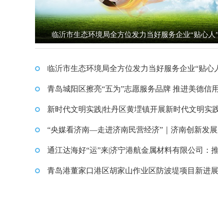
临沂市生态环境局全方位发力当好服务企业“贴心人
临沂市生态环境局全方位发力当好服务企业“贴心人
青岛城阳区擦亮“五为”志愿服务品牌 推进美德信
工作
新时代文明实践|牡丹区黄堽镇开展新时代文明实
文艺演出活动
“央媒看济南—走进济南民营经济”｜济南创新发
激发民营经济活力 实现量质齐升
通江达海好“运”来|济宁港航金属材料有限公司：
动“港产城”一体化经济蓬勃发展
青岛港董家口港区胡家山作业区防波堤项目新进