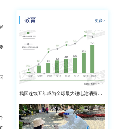
教育
更多>
起
要
国
，
我国连续五年成为全球最大锂电池消费市
场 2021年市场占比约达59.4%
个
并